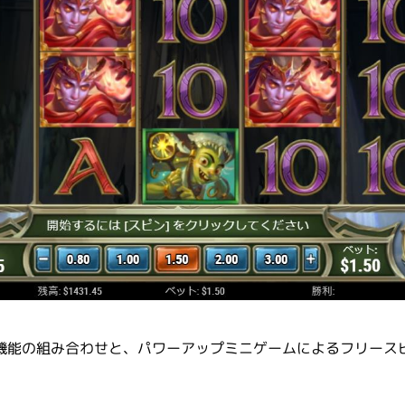
ン機能の組み合わせと、パワーアップミニゲームによるフリース