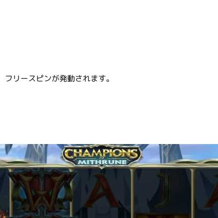
と、フリースピンが発動されます。