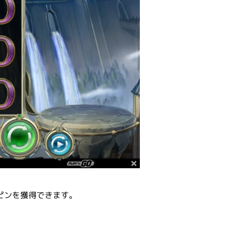
ピンを獲得できます。