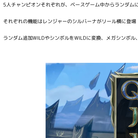
5人チャンピオンそれぞれが、ベースゲーム中からランダム
それぞれの機能はレンジャーのシルバーナがリール横に登場
ランダム追加WILDやシンボルをWILDに変換、メガシンボ