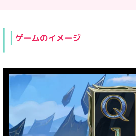
ゲームのイメージ