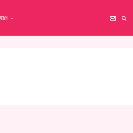
質問
検
索