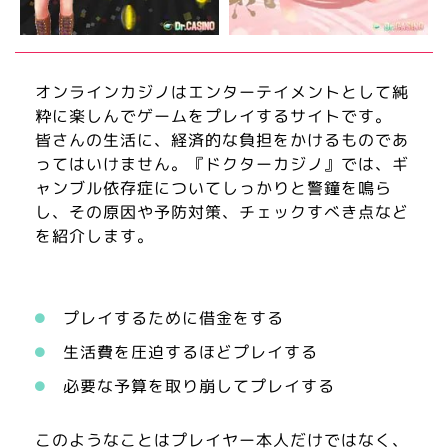
オンラインカジノはエンターテイメントとして純
粋に楽しんでゲームをプレイするサイトです。
皆さんの生活に、経済的な負担をかけるものであ
ってはいけません。『ドクターカジノ』では、ギ
ャンブル依存症についてしっかりと警鐘を鳴ら
し、その原因や予防対策、チェックすべき点など
を紹介します。
プレイするために借金をする
生活費を圧迫するほどプレイする
必要な予算を取り崩してプレイする
このようなことはプレイヤー本人だけではなく、