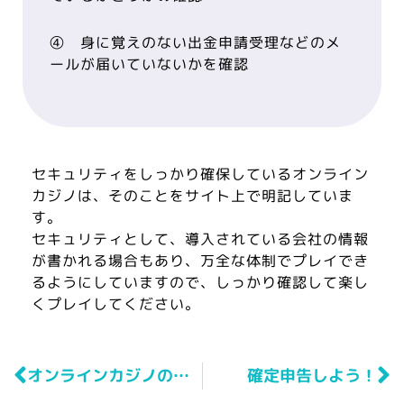
④ 身に覚えのない出金申請受理などのメ
ールが届いていないかを確認
セキュリティをしっかり確保しているオンライン
カジノは、そのことをサイト上で明記していま
す。
セキュリティとして、導入されている会社の情報
が書かれる場合もあり、万全な体制でプレイでき
るようにしていますので、しっかり確認して楽し
くプレイしてください。
Prev
N
オンラインカジノの公平性
確定申告しよう！