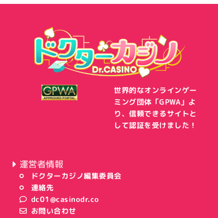
世界的なオンラインゲー
ミング団体「GPWA」よ
り、信頼できるサイトと
して認証を受けました！
運営者情報
ドクターカジノ編集委員会
連絡先
dc01@casinodr.co
お問い合わせ