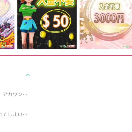
Q1 オンラインカジノを始めたいのですが、アカウントはどのように登録すればいいですか？
Q3 登録したユーザー名やパスワードを忘れてしまいログインができないのですが？