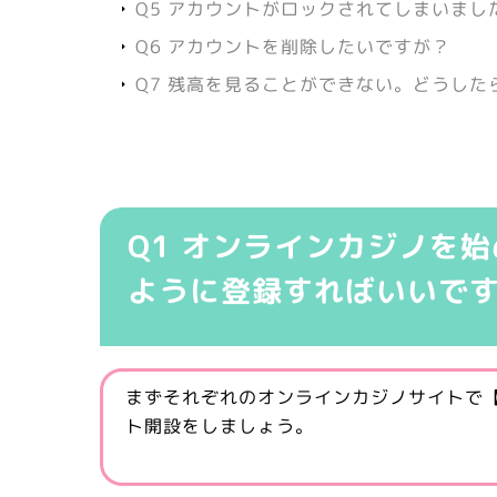
Q6 アカウントを削除したいですが？
Q1 オンラインカジノを
ように登録すればいいで
まずそれぞれのオンラインカジノサイトで
ト開設をしましょう。