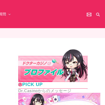
質問
検
索
PICK UP
Dr.Casinoからのメッセージ