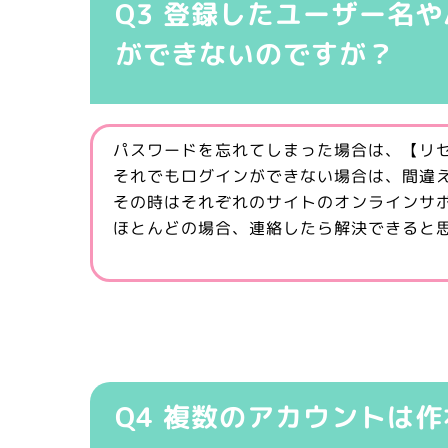
Q3 登録したユーザー名
ができないのですが？
パスワードを忘れてしまった場合は、【リ
それでもログインができない場合は、間違
その時はそれぞれのサイトのオンラインサ
ほとんどの場合、連絡したら解決できると
Q4 複数のアカウントは