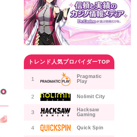
トレンド人気プロバイダーTOP
Pragmatic
1
Play
2
Nolimit City
Hacksaw
3
Gaming
4
Quick Spin