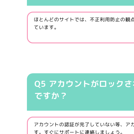
ほとんどのサイトでは、不正利用防止の観
ています。
Q5 アカウントがロック
ですか？
アカウントの認証が完了していない等、ア
す。すぐにサポートに連絡しましょう。