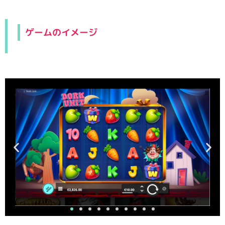
ゲームのイメージ