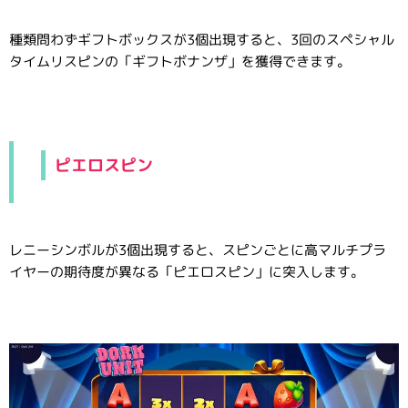
種類問わずギフトボックスが3個出現すると、3回のスペシャル
タイムリスピンの「ギフトボナンザ」を獲得できます。
ピエロスピン
レニーシンボルが3個出現すると、スピンごとに高マルチプラ
イヤーの期待度が異なる「ピエロスピン」に突入します。