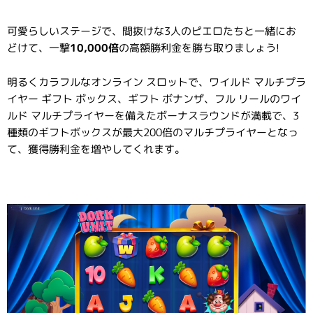
可愛らしいステージで、間抜けな3人のピエロたちと一緒にお
どけて、一撃
10,000倍
の高額勝利金を勝ち取りましょう!
明るくカラフルなオンライン スロットで、ワイルド マルチプラ
イヤー ギフト ボックス、ギフト ボナンザ、フル リールのワイ
ルド マルチプライヤーを備えたボーナスラウンドが満載で、3
種類のギフトボックスが最大200倍のマルチプライヤーとなっ
て、獲得勝利金を増やしてくれます。