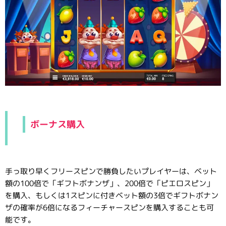
ボーナス購入
手っ取り早くフリースピンで勝負したいプレイヤーは、ベット
額の100倍で「ギフトボナンザ」、200倍で「ピエロスピン」
を購入、もしくは1スピンに付きベット額の3倍でギフトボナン
ザの確率が6倍になるフィーチャースピンを購入することも可
能です。