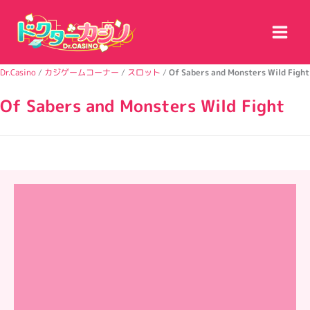
内
容
を
ス
Dr.Casino
/
カジゲームコーナー
/
スロット
/
Of Sabers and Monsters Wild Fight
キ
ッ
Of Sabers and Monsters Wild Fight
プ