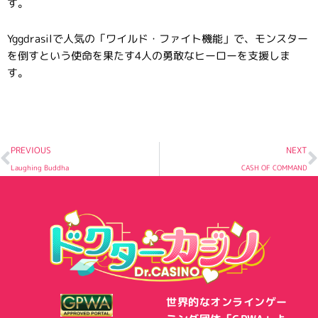
す。
Yggdrasilで人気の「ワイルド・ファイト機能」で、モンスター
を倒すという使命を果たす4人の勇敢なヒーローを支援しま
す。
Prev
PREVIOUS
NEXT
Laughing Buddha
CASH OF COMMAND
世界的なオンラインゲー