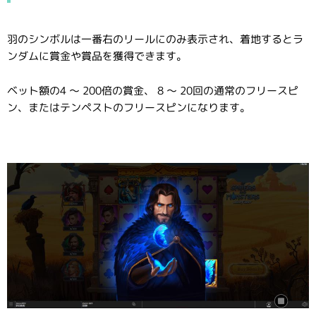
羽のシンボルは一番右のリールにのみ表示され、着地するとラ
ンダムに賞金や賞品を獲得できます。
ベット額の4 ～ 200倍の賞金、 8 ～ 20回の通常のフリースピ
ン、またはテンペストのフリースピンになります。