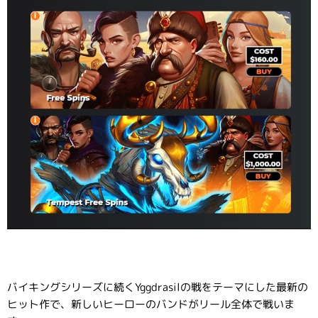
バイキングシリーズに続くYggdrasilの戦をテーマにした最新の
ヒット作で、新しいヒーローのバンドがリール全体で戦いま