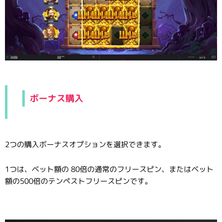
ボーナス購入
2つの購入ボーナスオプションを選択できます。
1つは、ベット額の 80倍の通常のフリースピン、またはベット
額の500倍のテンペストフリースピンです。