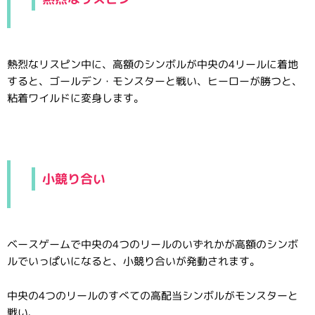
熱烈なリスピン中に、高額のシンボルが中央の4リールに着地
すると、ゴールデン・モンスターと戦い、ヒーローが勝つと、
粘着ワイルドに変身します。
小競り合い
ベースゲームで中央の4つのリールのいずれかが高額のシンボ
ルでいっぱいになると、小競り合いが発動されます。
中央の4つのリールのすべての高配当シンボルがモンスターと
戦い、