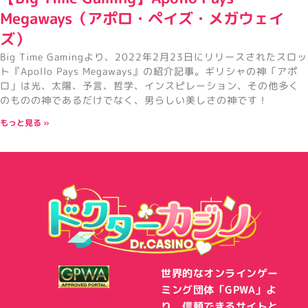
Megaways（アポロ・ペイズ・メガウェイ
ズ）
Big Time Gamingより、2022年2月23日にリリースされたスロッ
ト『Apollo Pays Megaways』の紹介記事。ギリシャの神「アポ
ロ」は光、太陽、予言、哲学、インスピレーション、その他多く
のものの神であるだけでなく、男らしい美しさの神です！
もっと見る »
世界的なオンラインゲー
ミング団体「GPWA」よ
り、信頼できるサイトと