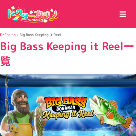
内
容
を
ス
キ
Dr.Casino
/
Big Bass Keeping it Reel
ッ
Big Bass Keeping it Reel一
プ
覧