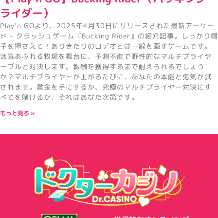
ライダー）
Play’n GOより、2025年4月30日にリリースされた最新アーケー
ド – クラッシュゲーム『Bucking Rider』の紹介記事。しっかり帽
子を押さえて！ありきたりのロデオとは一線を画すゲームです。
活気あふれる牧場を舞台に、予測不能で野性的なマルチプライヤ
ーブルと対決します。報酬を獲得するまで耐えられるでしょう
か？マルチプライヤーが上がるたびに、あなたの本能と勇気が試
されます。賞金を手にするか、究極のマルチプライヤー対決にす
べてを賭けるか、それはあなた次第です。
もっと見る »