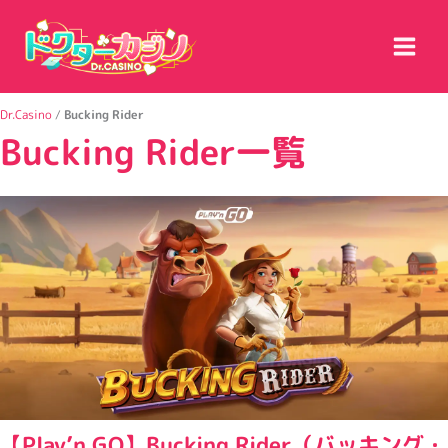
内
容
を
ス
キ
Dr.Casino
/
Bucking Rider
ッ
Bucking Rider一覧
プ
【Play’n GO】Bucking Rider（バッキング・