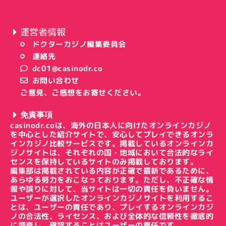
運営者情報
ドクターカジノ編集委員会
連絡先
dc01@casinodr.co
お問い合わせ
ご意見、ご感想をお寄せください。
免責事項
casinodr.coは、海外の日本人に向けたオンラインカジノ
を中心とした紹介サイトで、安心してプレイできるオンラ
インカジノ比較サービスです。掲載しているオンラインカ
ジノサイトは、それぞれの国・地域において合法的なライ
センスを保持しているサイトのみ掲載しております。
編集部は掲載されている内容が正確で最新であるために、
あらゆる努力をおこなっております。ただし、不正確な情
報や誤りに対して、当サイトは一切の責任を負いません。
ユーザーが選択したオンラインカジノサイトを利用するこ
とは、ユーザーの責任であり、プレイするオンラインカジ
ノの合法性、ライセンス、および全体的な信頼性を徹底的
に調査し、確認することはユーザーの責任です。