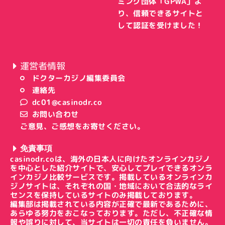
ミング団体「GPWA」よ
り、信頼できるサイトと
して認証を受けました！
運営者情報
ドクターカジノ編集委員会
連絡先
dc01@casinodr.co
お問い合わせ
ご意見、ご感想をお寄せください。
免責事項
casinodr.coは、海外の日本人に向けたオンラインカジノ
を中心とした紹介サイトで、安心してプレイできるオンラ
インカジノ比較サービスです。掲載しているオンラインカ
ジノサイトは、それぞれの国・地域において合法的なライ
センスを保持しているサイトのみ掲載しております。
編集部は掲載されている内容が正確で最新であるために、
あらゆる努力をおこなっております。ただし、不正確な情
報や誤りに対して、当サイトは一切の責任を負いません。