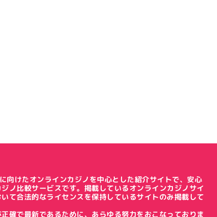
の日本人に向けたオンラインカジノを中心とした紹介サイトで、安心
カジノ比較サービスです。掲載しているオンラインカジノサイ
おいて合法的なライセンスを保持しているサイトのみ掲載して
が正確で最新であるために、あらゆる努力をおこなっておりま