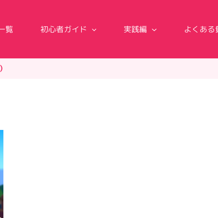
一覧
初心者ガイド
実践編
よくある
ュ）