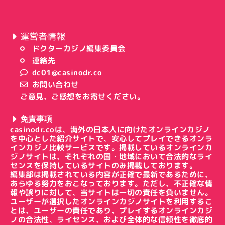
運営者情報
ドクターカジノ編集委員会
連絡先
dc01@casinodr.co
お問い合わせ
ご意見、ご感想をお寄せください。
免責事項
casinodr.coは、海外の日本人に向けたオンラインカジノ
を中心とした紹介サイトで、安心してプレイできるオンラ
インカジノ比較サービスです。掲載しているオンラインカ
ジノサイトは、それぞれの国・地域において合法的なライ
センスを保持しているサイトのみ掲載しております。
編集部は掲載されている内容が正確で最新であるために、
あらゆる努力をおこなっております。ただし、不正確な情
報や誤りに対して、当サイトは一切の責任を負いません。
ユーザーが選択したオンラインカジノサイトを利用するこ
とは、ユーザーの責任であり、プレイするオンラインカジ
ノの合法性、ライセンス、および全体的な信頼性を徹底的