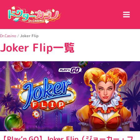
内
容
を
ス
キ
Dr.Casino
/
Joker Flip
ッ
Joker Flip一覧
プ
【Play’n GO】Joker Flip（ジョーカー・フ