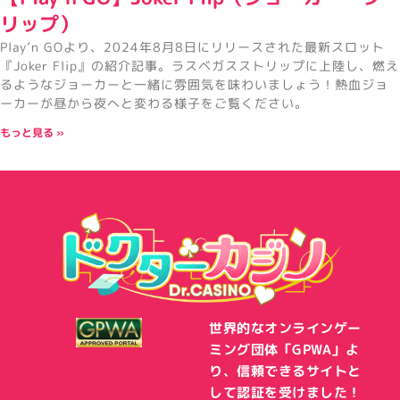
リップ）
Play’n GOより、2024年8月8日にリリースされた最新スロット
『Joker Flip』の紹介記事。ラスベガスストリップに上陸し、燃え
るようなジョーカーと一緒に雰囲気を味わいましょう！熱血ジョ
ーカーが昼から夜へと変わる様子をご覧ください。
もっと見る »
世界的なオンラインゲー
ミング団体「GPWA」よ
り、信頼できるサイトと
して認証を受けました！