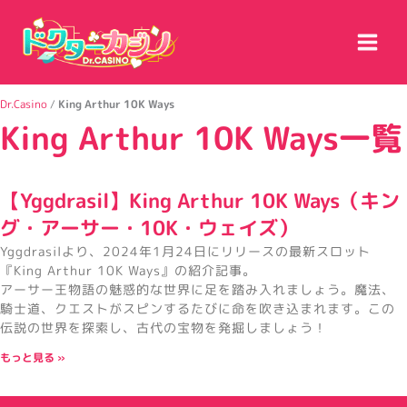
内
容
を
ス
キ
Dr.Casino
/
King Arthur 10K Ways
ッ
King Arthur 10K Ways一覧
プ
【Yggdrasil】King Arthur 10K Ways（キン
グ・アーサー・10K・ウェイズ）
Yggdrasilより、2024年1月24日にリリースの最新スロット
『King Arthur 10K Ways』の紹介記事。
アーサー王物語の魅惑的な世界に足を踏み入れましょう。魔法、
騎士道、クエストがスピンするたびに命を吹き込まれます。この
伝説の世界を探索し、古代の宝物を発掘しましょう！
もっと見る »