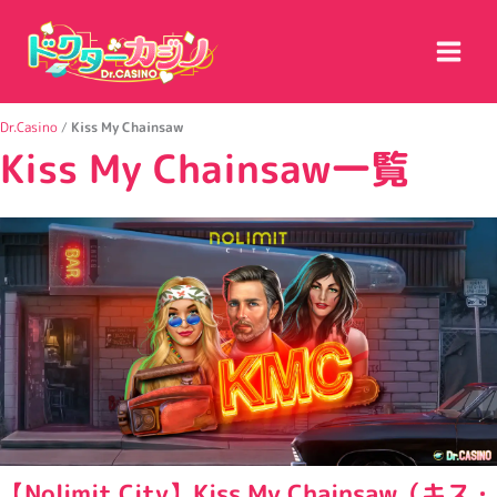
内
容
を
ス
キ
Dr.Casino
/
Kiss My Chainsaw
ッ
Kiss My Chainsaw一覧
プ
【Nolimit City】Kiss My Chainsaw（キス・