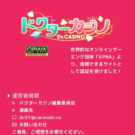
世界的なオンラインゲー
ミング団体「GPWA」よ
り、信頼できるサイトと
して認証を受けました！
運営者情報
ドクターカジノ編集委員会
連絡先
dc01@casinodr.co
お問い合わせ
ご意見、ご感想をお寄せください。