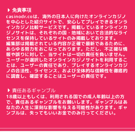
免責事項
casinodr.coは、海外の日本人に向けたオンラインカジノ
を中心とした紹介サイトで、安心してプレイできるオンラ
インカジノ比較サービスです。掲載しているオンラインカ
ジノサイトは、それぞれの国・地域において合法的なライ
センスを保持しているサイトのみ掲載しております。
編集部は掲載されている内容が正確で最新であるために、
あらゆる努力をおこなっております。ただし、不正確な情
報や誤りに対して、当サイトは一切の責任を負いません。
ユーザーが選択したオンラインカジノサイトを利用するこ
とは、ユーザーの責任であり、プレイするオンラインカジ
ノの合法性、ライセンス、および全体的な信頼性を徹底的
に調査し、確認することはユーザーの責任です。
責任あるギャンブル
18歳以上もしくは、利用される国での成人年齢以上の方
で、責任あるギャンブルをお願いします。ギャンブルはあ
なたの人生に深刻な影響を与える可能性があります。ギャ
ンブルは、失ってもいいお金でのみ行ってください。