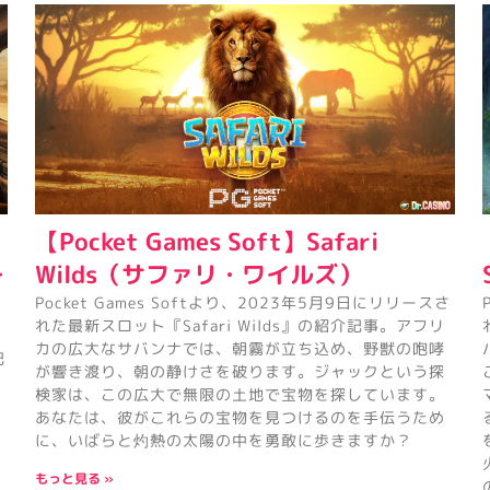
【Pocket Games Soft】Safari
ー
Wilds（サファリ・ワイルズ）
Pocket Games Softより、2023年5月9日にリリースさ
れた最新スロット『Safari Wilds』の紹介記事。アフリ
カの広大なサバンナでは、朝霧が立ち込め、野獣の咆哮
記
が響き渡り、朝の静けさを破ります。ジャックという探
検家は、この広大で無限の土地で宝物を探しています。
あなたは、彼がこれらの宝物を見つけるのを手伝うため
に、いばらと灼熱の太陽の中を勇敢に歩きますか？
もっと見る »