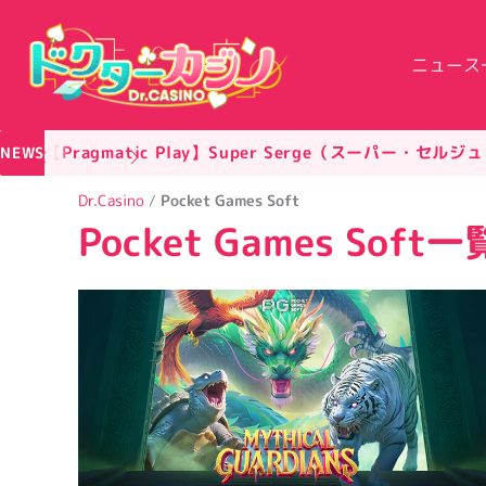
内
容
ニュース
を
ス
キ
【Pragmatic Play】Super Serge（スーパー・セルジ
ッ
NEWS
プ
Dr.Casino
/
Pocket Games Soft
Pocket Games Soft一