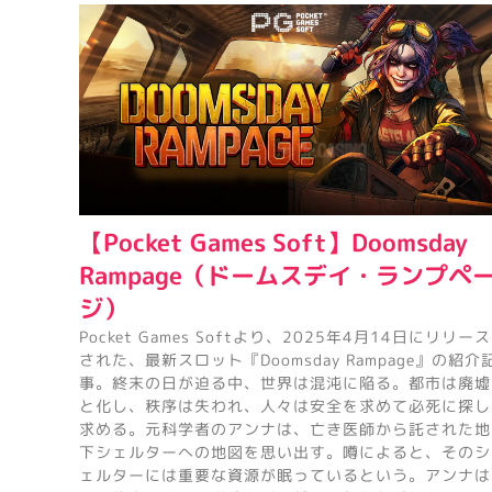
【Pocket Games Soft】Doomsday
Rampage（ドームスデイ・ランプペ
ジ）
Pocket Games Softより、2025年4月14日にリリース
された、最新スロット『Doomsday Rampage』の紹介
事。終末の日が迫る中、世界は混沌に陥る。都市は廃墟
と化し、秩序は失われ、人々は安全を求めて必死に探し
求める。元科学者のアンナは、亡き医師から託された地
下シェルターへの地図を思い出す。噂によると、そのシ
ェルターには重要な資源が眠っているという。アンナは