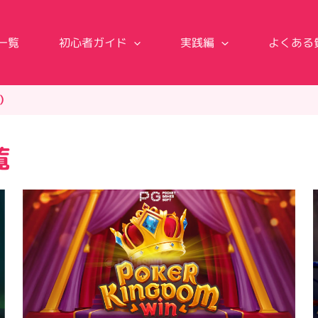
一覧
初心者ガイド
実践編
よくある
ュ）
覧