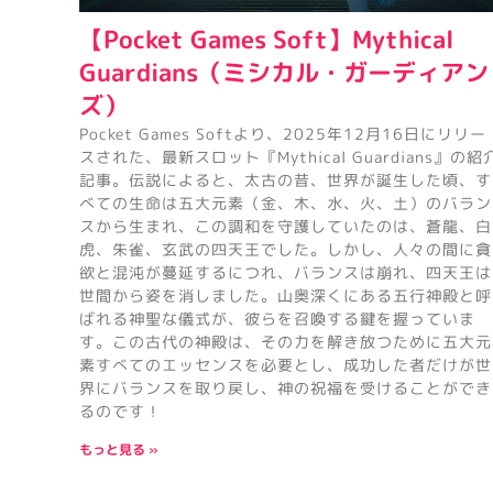
【Pocket Games Soft】Mythical
Guardians（ミシカル・ガーディアン
ズ）
Pocket Games Softより、2025年12月16日にリリー
スされた、最新スロット『Mythical Guardians』の紹
記事。伝説によると、太古の昔、世界が誕生した頃、す
べての生命は五大元素（金、木、水、火、土）のバラン
スから生まれ、この調和を守護していたのは、蒼龍、白
虎、朱雀、玄武の四天王でした。しかし、人々の間に貪
欲と混沌が蔓延するにつれ、バランスは崩れ、四天王は
世間から姿を消しました。山奥深くにある五行神殿と呼
ばれる神聖な儀式が、彼らを召喚する鍵を握っていま
す。この古代の神殿は、その力を解き放つために五大元
素すべてのエッセンスを必要とし、成功した者だけが世
界にバランスを取り戻し、神の祝福を受けることができ
るのです！
もっと見る »