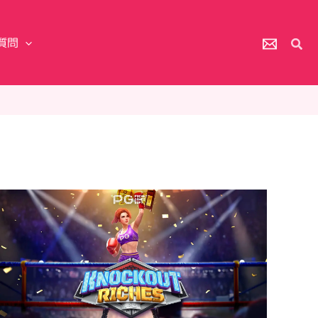
質問
検
索