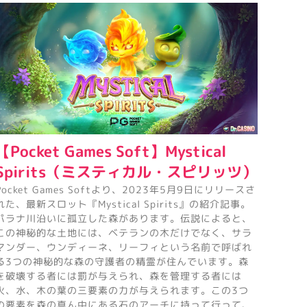
【Pocket Games Soft】Mystical
Spirits（ミスティカル・スピリッツ）
Pocket Games Softより、2023年5月9日にリリースさ
れた、最新スロット『Mystical Spirits』の紹介記事。
パラナ川沿いに孤立した森があります。伝説によると、
この神秘的な土地には、ベテランの木だけでなく、サラ
マンダー、ウンディーネ、リーフィという名前で呼ばれ
る3つの神秘的な森の守護者の精霊が住んでいます。森
を破壊する者には罰が与えられ、森を管理する者には
火、水、木の葉の三要素の力が与えられます。この3つ
の要素を森の真ん中にある石のアーチに持って行って、