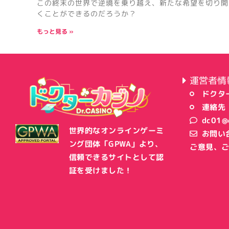
この終末の世界で逆境を乗り越え、新たな希望を切り開
くことができるのだろうか？
もっと見る »
運営者情
ドクタ
連絡先
dc01@c
世界的なオンラインゲーミ
お問い
ング団体「GPWA」より、
ご意見、
信頼できるサイトとして認
証を受けました！