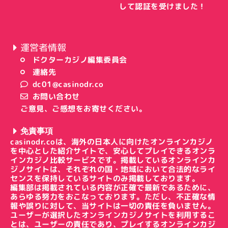
して認証を受けました！
運営者情報
ドクターカジノ編集委員会
連絡先
dc01@casinodr.co
お問い合わせ
ご意見、ご感想をお寄せください。
免責事項
casinodr.coは、海外の日本人に向けたオンラインカジノ
を中心とした紹介サイトで、安心してプレイできるオンラ
インカジノ比較サービスです。掲載しているオンラインカ
ジノサイトは、それぞれの国・地域において合法的なライ
センスを保持しているサイトのみ掲載しております。
編集部は掲載されている内容が正確で最新であるために、
あらゆる努力をおこなっております。ただし、不正確な情
報や誤りに対して、当サイトは一切の責任を負いません。
ユーザーが選択したオンラインカジノサイトを利用するこ
とは、ユーザーの責任であり、プレイするオンラインカジ