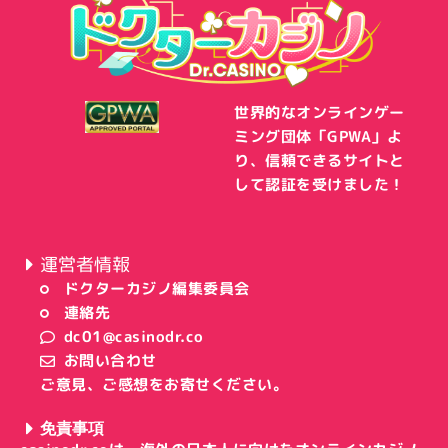
世界的なオンラインゲー
ミング団体「GPWA」よ
り、信頼できるサイトと
して認証を受けました！
運営者情報
ドクターカジノ編集委員会
連絡先
dc01@casinodr.co
お問い合わせ
ご意見、ご感想をお寄せください。
免責事項