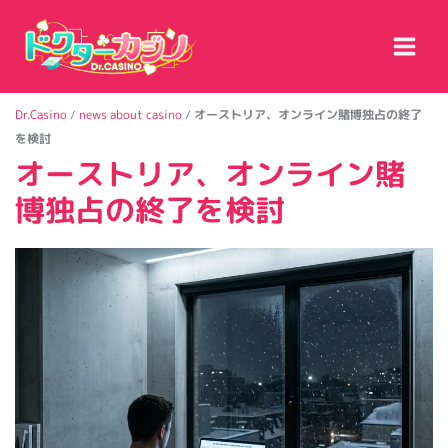
内
容
を
ス
キ
Dr.Casino
/
news about casino
/
オーストリア、オンライン賭博独占の終了
ッ
を検討
プ
オーストリア、オンライン賭
博独占の終了を検討