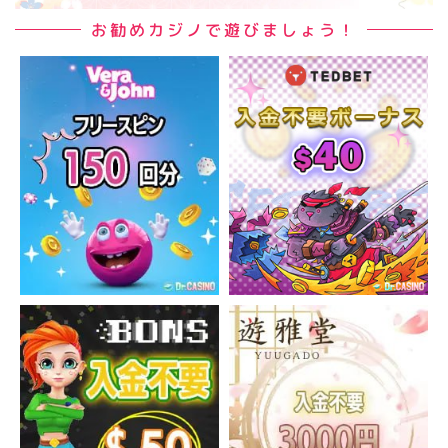
お勧めカジノで遊びましょう！