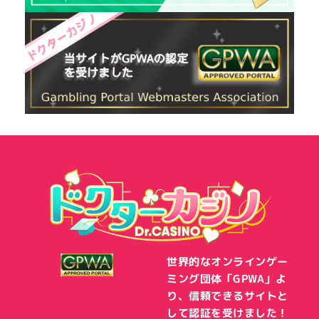
世界的なオンラインゲー
ミング団体「GPWA」よ
り、信頼できるサイトと
して認証を受けました！