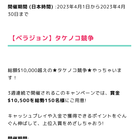
開催期間
(
日本時間
)
:2023年4月1日から2023年4月
30日まで
【ベラジョン】タケノコ競争
総額$10,000越えの★タケノコ競争★やっちゃいま
す！
3週連続で開催されるこのキャンペーンでは、
賞金
$10,500
を総勢
150
名様
にご用意!
キャッシュプレイや入金で獲得できるポイントをぐん
ぐん伸ばして、上位入賞をめざしちゃおう!
開催期間
: