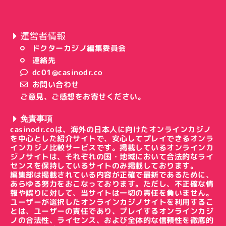
運営者情報
ドクターカジノ編集委員会
連絡先
dc01@casinodr.co
お問い合わせ
ご意見、ご感想をお寄せください。
免責事項
casinodr.coは、海外の日本人に向けたオンラインカジノ
を中心とした紹介サイトで、安心してプレイできるオンラ
インカジノ比較サービスです。掲載しているオンラインカ
ジノサイトは、それぞれの国・地域において合法的なライ
センスを保持しているサイトのみ掲載しております。
編集部は掲載されている内容が正確で最新であるために、
あらゆる努力をおこなっております。ただし、不正確な情
報や誤りに対して、当サイトは一切の責任を負いません。
ユーザーが選択したオンラインカジノサイトを利用するこ
とは、ユーザーの責任であり、プレイするオンラインカジ
ノの合法性、ライセンス、および全体的な信頼性を徹底的