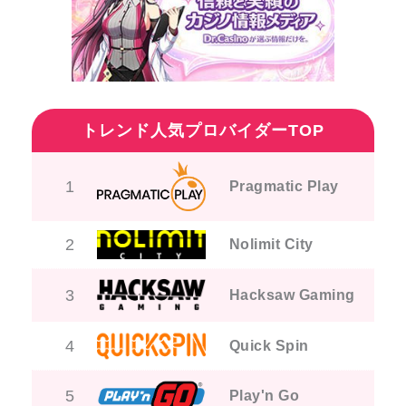
トレンド人気プロバイダーTOP
1
Pragmatic Play
2
Nolimit City
3
Hacksaw Gaming
4
Quick Spin
5
Play'n Go