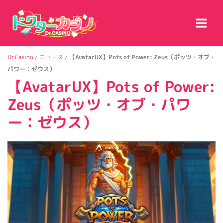
内
容
を
ス
キ
Dr.Casino
/
ニュース
/
【AvatarUX】Pots of Power: Zeus（ポッツ・オブ・
ッ
パワー：ゼウス）
プ
【AvatarUX】Pots of Power:
Zeus（ポッツ・オブ・パワ
ー：ゼウス）