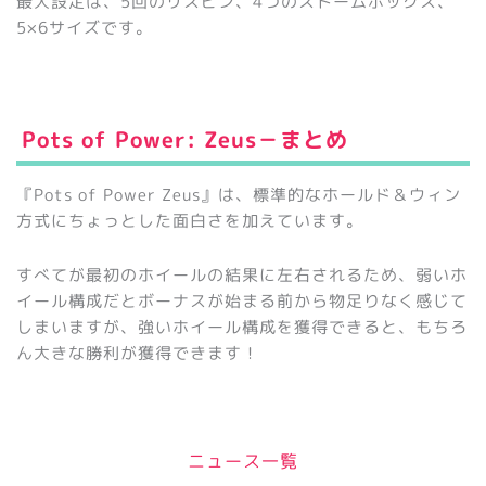
最大設定は、5回のリスピン、4つのストームボックス、
5×6サイズです。
Pots of Power: Zeus
－
まとめ
『Pots of Power Zeus』は、標準的なホールド＆ウィン
方式にちょっとした面白さを加えています。
すべてが最初のホイールの結果に左右されるため、弱いホ
イール構成だとボーナスが始まる前から物足りなく感じて
しまいますが、強いホイール構成を獲得できると、もちろ
ん大きな勝利が獲得できます！
ニュース一覧