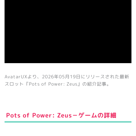
AvatarUXより、2026年05月19日にリリースされた最新
スロット『Pots of Power: Zeus』の紹介記事。
Pots of Power: Zeus
－ゲームの詳細