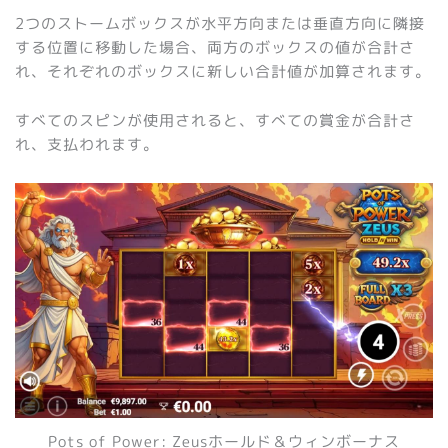
2つのストームボックスが水平方向または垂直方向に隣接
する位置に移動した場合、両方のボックスの値が合計さ
れ、それぞれのボックスに新しい合計値が加算されます。
すべてのスピンが使用されると、すべての賞金が合計さ
れ、支払われます。
Pots of Power: Zeusホールド＆ウィンボーナス