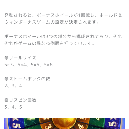
発動されると、ボーナスホイールが1回転し、ホールド＆
ウィンボーナスゲームの設定が決定されます。
ボーナスホイールは3つの部分から構成されており、それ
ぞれがゲームの異なる側面を担っています。
🟢リールサイズ
5×3、5×4、5×5、5×6
🟢ストームボックの数
2、3、4
🟢リスピン回数
3、4、5