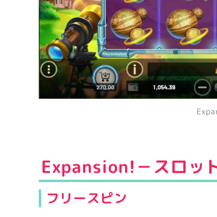
Exp
Expansion!－スロ
フリースピン