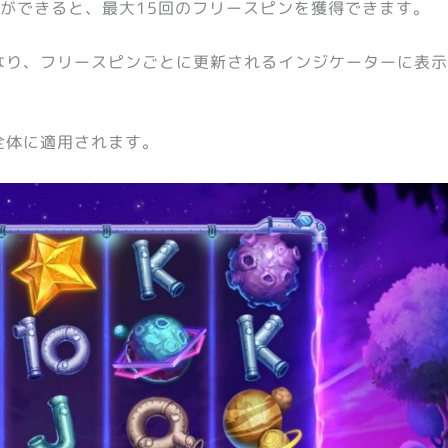
ができると、最大15回のフリースピンを獲得できます。
なり、フリースピンごとに更新されるインジケーターに表示
全体に適用されます。