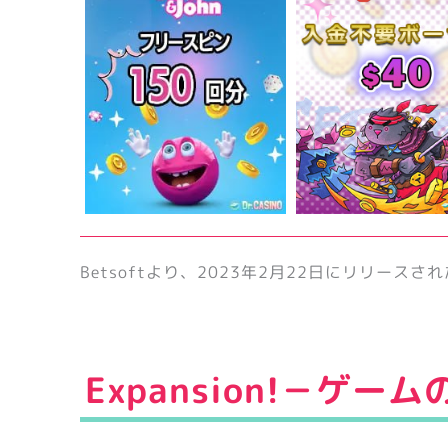
Betsoftより、2023年2月22日にリリースさ
Expansion!－ゲー