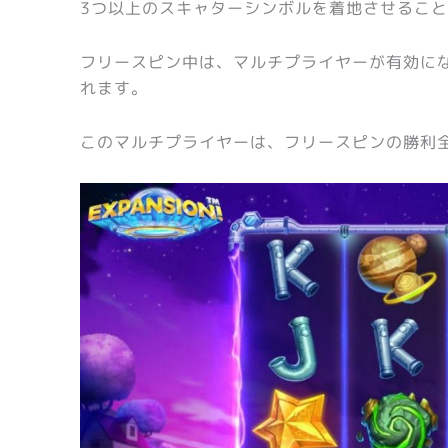
3つ以上のスキャターシンボルを着地させること
フリースピン中は、マルチプライヤーが有効に
れます。
このマルチプライヤーは、フリースピンの勝利