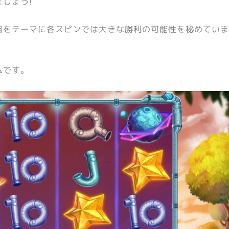
ましょう!
宙をテーマに各スピンでは大きな勝利の可能性を秘めていま
ムです。