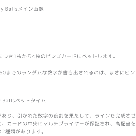
zy Ballsメイン画像
ウンドにつき1枚から4枚のビンゴカードにベットします。
ら60までのランダムな数字が書き出されるのは、まさにビン
zy Ballsベットタイム
があり、引かれた数字の役割を果たして、ラインを完成させ
と、カードの中央にマルチプライヤーが保証され、高配当を
の2種類があります。