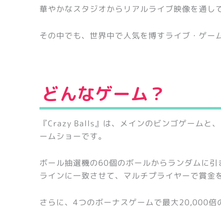
華やかなスタジオからリアルライブ映像を通してプ
その中でも、世界中で人気を博すライブ・ゲー
どんなゲーム？
『Crazy Balls』は、メインのビンゴゲー
ームショーです。
ボール抽選機の60個のボールからランダムに引
ラインに一致させて、マルチプライヤーで賞金
さらに、4つのボーナスゲームで最大20,000