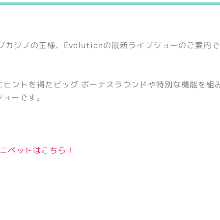
カジノの王様、Evolutionの最新ライブショーのご案内で
me にヒントを得たビッグ ボーナスラウンドや特別な機能を組
ショーです。
 コニベットはこちら！