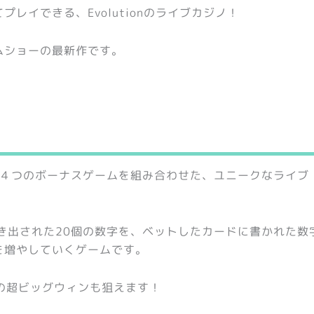
レイできる、Evolutionのライブカジノ！
ムショーの最新作です。
ムと、４つのボーナスゲームを組み合わせた、ユニークなライブ
き出された20個の数字を、ベットしたカードに書かれた数
を増やしていくゲームです。
倍の超ビッグウィンも狙えます！