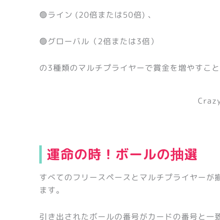
🟢ライン (20倍または50倍) 、
🟢グローバル（2倍または3倍）
の3種類のマルチプライヤーで賞金を増やすこ
Cra
運命の時！ボールの抽選
すべてのフリースペースとマルチプライヤーが揃
ます。
引き出されたボールの番号がカードの番号と一