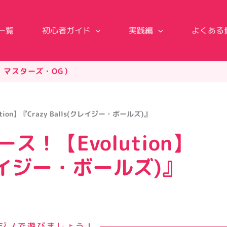
一覧
初心者ガイド
実践編
よくある
リーン・マスターズ・OG）
on】『Crazy Balls(クレイジー・ボールズ)』
！【Evolution】
(クレイジー・ボールズ)』
ジノで遊びましょう！