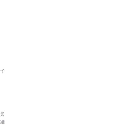
ゴ
る
獲