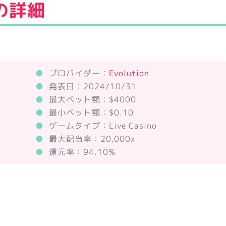
の詳細
●
プロバイダー：
Evolution
●
発表日：2024/10/31
●
最大ベット額：$4000
●
最小ベット額：$0.10
●
ゲームタイプ：Live Casino
●
最大配当率：20,000x
●
還元率：94.10%