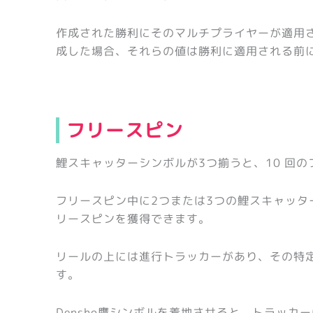
Densho鷹シンボルを着地させると、トラッカ
況が続くため、より大きな勝利を生み出す可能
Denshoフリースピン
スーパーフリースピン
鯉スキャッターシンボルが
4
つ揃うと、
10
回の
スーパーフリースピン中に
2
つまたは
3
つの鯉
追加のフリースピンを獲得できます。すべての
除されます。
それ以外は通常のフリースピン機能と同じです