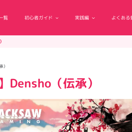
一覧
初心者ガイド
実践編
よくある
ュ）
伝承）
ng】Densho（伝承）