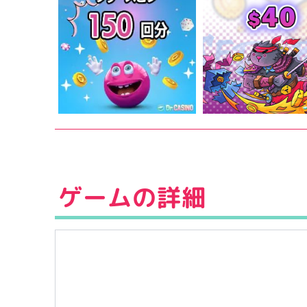
ゲームの詳細