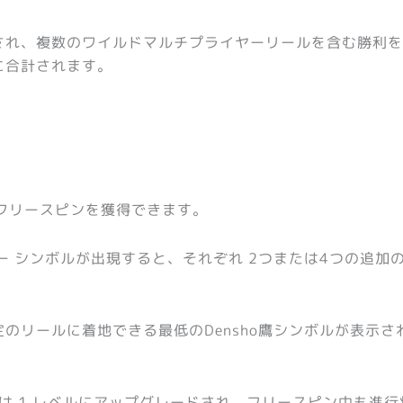
ーは 1 レベルにアップグレードされ、フリースピン中も進行
性が高まります。
スーパーフリースピンを獲得できます。
スキャッターシンボルが出現すると、それぞれ
2
つまたは
4
進行トラッカーはレベル
2
から開始され、共通の
Densho
鷹
。