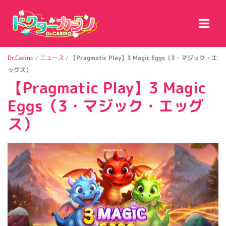
内
容
を
ス
キ
Dr.Casino
/
ニュース
/
【Pragmatic Play】3 Magic Eggs（3・マジック・エ
ッ
ッグス）
プ
【Pragmatic Play】3 Magic
Eggs（3・マジック・エッグ
ス）