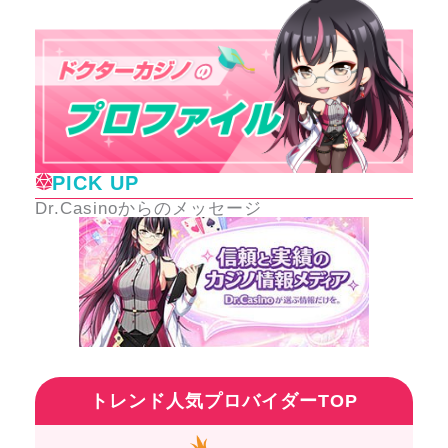
PICK UP
Dr.Casinoからのメッセージ
トレンド人気プロバイダーTOP