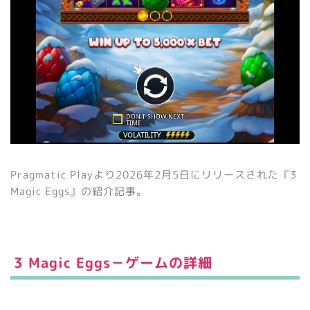
Pragmatic Playより2026年2月5日にリリースされた『3
Magic Eggs』の紹介記事。
3 Magic Eggs
－ゲームの詳細