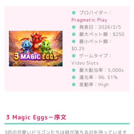
●
プロバイダー：
Pragmatic Play
●
発表日：2026/2/5
●
最大ベット額：$250
●
最小ベット額：
$0.25
●
ゲームタイプ：
Video Slots
●
最大配当率：5,000x
●
還元率：96. 51％
●
変動率：High
3 Magic Eggs
－
序文
3匹の可愛いドラゴンたちは卵が落ちるのを待っています