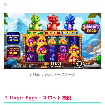
よ！
3 Magic Eggsベースゲーム
3 Magic Eggs
－スロット機能