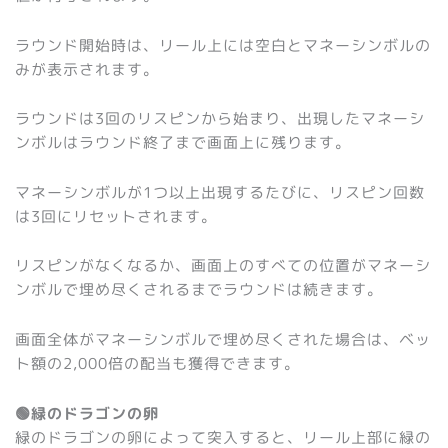
ラウンド開始時は、リール上には空白とマネーシンボルの
みが表示されます。
ラウンドは3回のリスピンから始まり、出現したマネーシ
ンボルはラウンド終了まで画面上に残ります。
マネーシンボルが1つ以上出現するたびに、リスピン回数
は3回にリセットされます。
リスピンがなくなるか、画面上のすべての位置がマネーシ
ンボルで埋め尽くされるまでラウンドは続きます。
画面全体がマネーシンボルで埋め尽くされた場合は、ベッ
ト額の2,000倍の配当も獲得できます。
🟢
緑のドラゴンの卵
緑のドラゴンの卵によって突入すると、リール上部に緑の