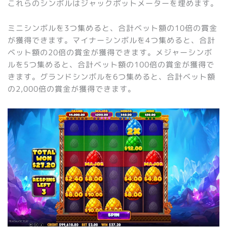
これらのシンボルはジャックポットメーターを埋めます。
ミニシンボルを3つ集めると、合計ベット額の10倍の賞金
が獲得できます。マイナーシンボルを4つ集めると、合計
ベット額の20倍の賞金が獲得できます。メジャーシンボ
ルを5つ集めると、合計ベット額の100倍の賞金が獲得で
きます。グランドシンボルを6つ集めると、合計ベット額
の2,000倍の賞金が獲得できます。