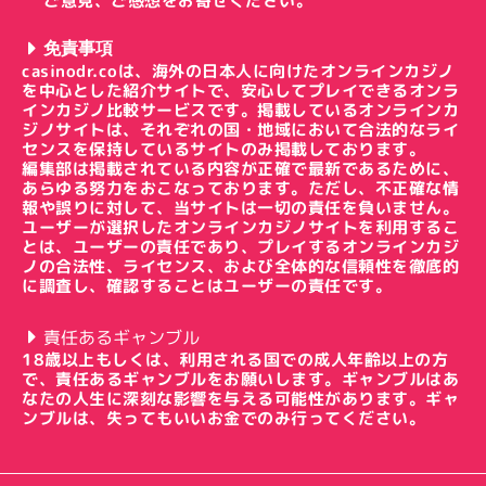
ご意見、ご感想をお寄せください。
免責事項
casinodr.coは、海外の日本人に向けたオンラインカジノ
を中心とした紹介サイトで、安心してプレイできるオンラ
インカジノ比較サービスです。掲載しているオンラインカ
ジノサイトは、それぞれの国・地域において合法的なライ
センスを保持しているサイトのみ掲載しております。
編集部は掲載されている内容が正確で最新であるために、
あらゆる努力をおこなっております。ただし、不正確な情
報や誤りに対して、当サイトは一切の責任を負いません。
ユーザーが選択したオンラインカジノサイトを利用するこ
とは、ユーザーの責任であり、プレイするオンラインカジ
ノの合法性、ライセンス、および全体的な信頼性を徹底的
に調査し、確認することはユーザーの責任です。
責任あるギャンブル
18歳以上もしくは、利用される国での成人年齢以上の方
で、責任あるギャンブルをお願いします。ギャンブルはあ
なたの人生に深刻な影響を与える可能性があります。ギャ
ンブルは、失ってもいいお金でのみ行ってください。