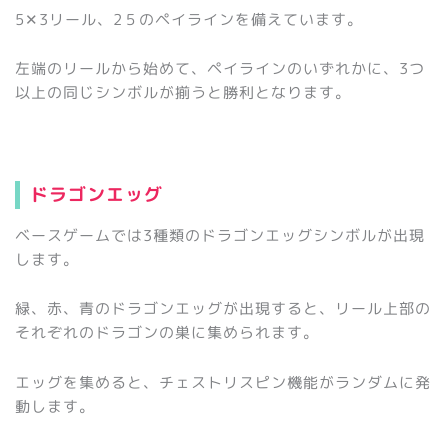
5✕3リール、2５のペイラインを備えています。
左端のリールから始めて、ペイラインのいずれかに、3つ
以上の同じシンボルが揃うと勝利となります。
ドラゴンエッグ
ベースゲームでは3種類のドラゴンエッグシンボルが出現
します。
緑、赤、青のドラゴンエッグが出現すると、リール上部の
それぞれのドラゴンの巣に集められます。
エッグを集めると、チェストリスピン機能がランダムに発
動します。