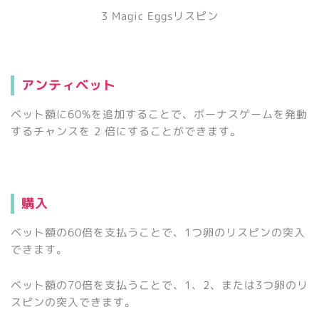
3 Magic Eggsリスピン
アンティベット
ベット額に60%を追加することで、ボーナスゲームを発動
するチャンスを 2 倍にすることができます。
購入
ベット額の60倍を支払うことで、1つ卵のリスピンの突入
できます。
ベット額の70倍を支払うことで、1、2、または3つ卵のリ
スピンの突入できます。