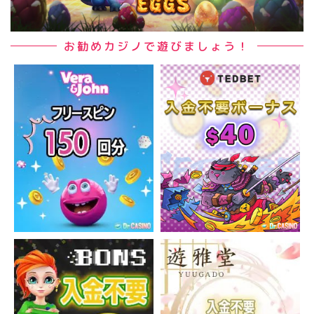
お勧めカジノで遊びましょう！