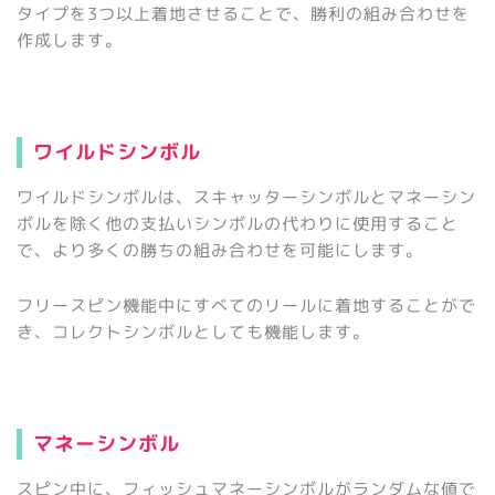
タイプを3つ以上着地させることで、勝利の組み合わせを
作成します。
ワイルドシンボル
ワイルドシンボルは、スキャッターシンボルとマネーシン
ボルを除く他の支払いシンボルの代わりに使用すること
で、より多くの勝ちの組み合わせを可能にします。
フリースピン機能中にすべてのリールに着地することがで
き、コレクトシンボルとしても機能します。
マネーシンボル
スピン中に、フィッシュマネーシンボルがランダムな値で