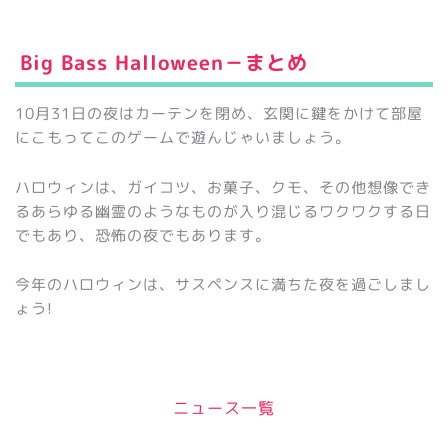
でもあり、恐怖の夜でもあります。
今年のハロウィンは、サスペンスに満ちた夜を過ごしまし
ょう!
ニュース一覧
Prev
N
【Red Tiger】Nightmare Family MegaWays（ナイトメア・ファミリー・メガウェイズ）
【BGaming】Monster Hunt（モンスター・ハント）