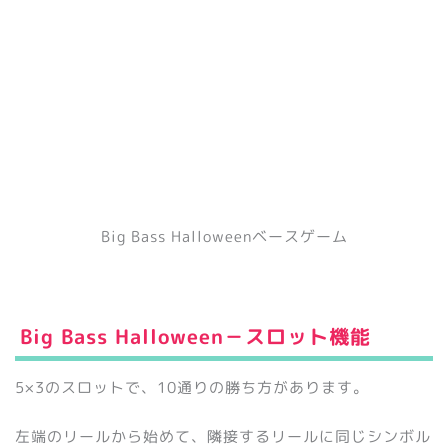
Big Bass Halloweenベースゲーム
Big Bass Halloween－
スロット機能
5×3のスロットで、10通りの勝ち方があります。
左端のリールから始めて、隣接するリールに同じシンボル