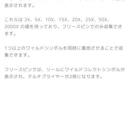
表示されます。
これらは 2X、5X、10X、15X、20X、25X、50X、
2000X の値を持っており、フリースピンでのみ収集でき
ます。
1つ以上のワイルドシンボルを同時に着地させることで収
集できます。
フリースピンでは、リールにワイルドコレクトシンボルが
表示され、マルチプライヤーが2倍になります。
Big Bass Halloweenフリースピン
フリースピン