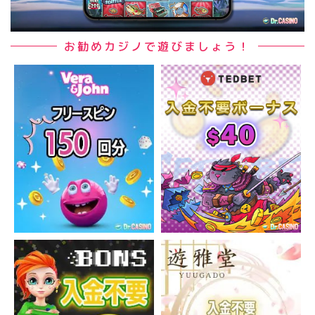
お勧めカジノで遊びましょう！