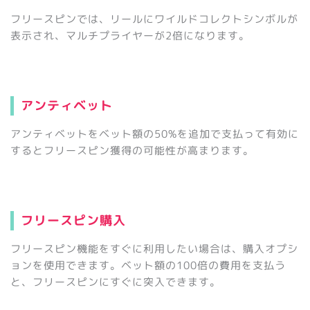
するとフリースピン獲得の可能性が高まります。
フリースピン購入
フリースピン機能をすぐに利用したい場合は、購入オプシ
ョンを使用できます。ベット額の100倍の費用を支払う
と、フリースピンにすぐに突入できます。
Big Bass Halloween－
まとめ
10月31日の夜はカーテンを閉め、玄関に鍵をかけて部屋
にこもってこのゲームで遊んじゃいましょう。
ハロウィンは、ガイコツ、お菓子、クモ、その他想像でき
るあらゆる幽霊のようなものが入り混じるワクワクする日