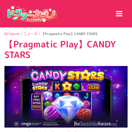
内
容
を
ス
キ
Dr.Casino
/
ニュース
/
【Pragmatic Play】CANDY STARS
ッ
【Pragmatic Play】CANDY
プ
STARS