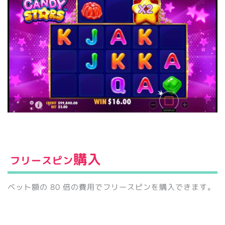
購入
フリースピン
ベット額の 80 倍の費用でフリースピンを購入できます。