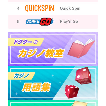
4
Quick Spin
5
Play'n Go