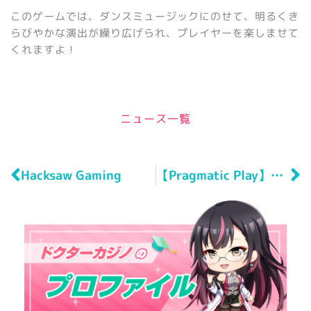
このゲームでは、ダンスミュージックにのせて、明るくき
らびやかな演出が繰り広げられ、プレイヤーを楽しませて
くれますよ！
ニュース一覧
Prev
N
Hacksaw Gaming
【Pragmatic Play】Big Bass Keeping it Reel（ビッグ・バス・キーピング・イット・リール）