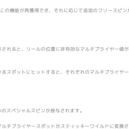
、この機能が再獲得でき、それに応じて追加のフリースピン
示されると、リールの位置に非有効なマルチプライヤー値が
いるスポットにヒットすると、それぞれのマルチプライヤー
つのスペシャルスピンが授与されます。
マルチプライヤースポットがスティッキーワイルドに変換さ