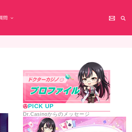
質問
検
索
・
PICK UP
Dr.Casinoからのメッセージ