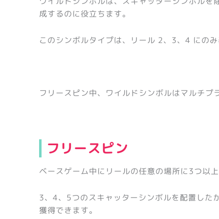
ワイルドシンボルは、スキャッターシンボルを
成するのに役立ちます。
このシンボルタイプは、リール 2、3、4 にの
フリースピン中、ワイルドシンボルはマルチプ
フリースピン
ベースゲーム中にリールの任意の場所に3つ以
3、4、5つのスキャッターシンボルを配置したか
獲得できます。