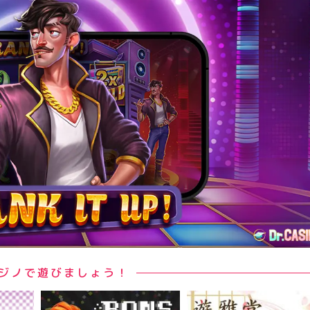
ジノで遊びましょう！