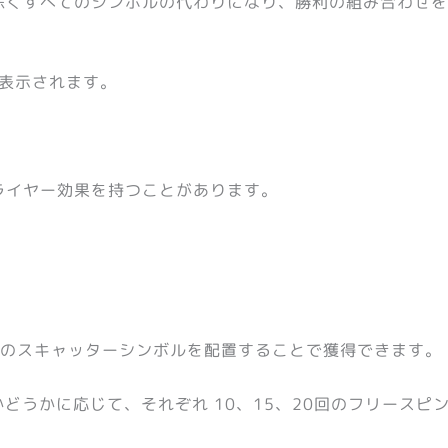
除くすべてのシンボルの代わりになり、勝利の組み合わせを
み表示されます。
ライヤー効果を持つことがあります。
上のスキャッターシンボルを配置することで獲得できます。
どうかに応じて、それぞれ 10、15、20回のフリースピ