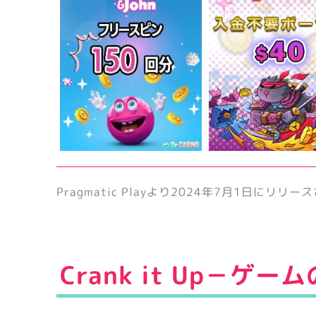
Pragmatic Playより2024年7月1日にリリー
Crank it Up
－ゲーム