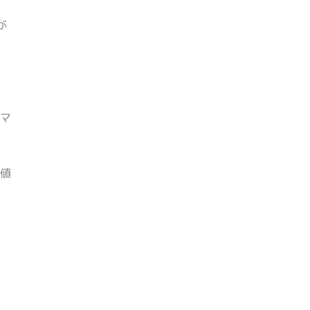
が
マ
値