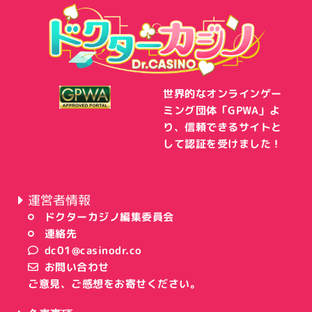
世界的なオンラインゲー
ミング団体「GPWA」よ
り、信頼できるサイトと
して認証を受けました！
運営者情報
ドクターカジノ編集委員会
連絡先
dc01@casinodr.co
お問い合わせ
ご意見、ご感想をお寄せください。