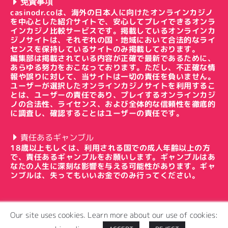
免責事項
casinodr.coは、海外の日本人に向けたオンラインカジノ
を中心とした紹介サイトで、安心してプレイできるオンラ
インカジノ比較サービスです。掲載しているオンラインカ
ジノサイトは、それぞれの国・地域において合法的なライ
センスを保持しているサイトのみ掲載しております。
編集部は掲載されている内容が正確で最新であるために、
あらゆる努力をおこなっております。ただし、不正確な情
報や誤りに対して、当サイトは一切の責任を負いません。
ユーザーが選択したオンラインカジノサイトを利用するこ
とは、ユーザーの責任であり、プレイするオンラインカジ
ノの合法性、ライセンス、および全体的な信頼性を徹底的
に調査し、確認することはユーザーの責任です。
責任あるギャンブル
18歳以上もしくは、利用される国での成人年齢以上の方
で、責任あるギャンブルをお願いします。ギャンブルはあ
なたの人生に深刻な影響を与える可能性があります。ギャ
ンブルは、失ってもいいお金でのみ行ってください。
Our site uses cookies. Learn more about our use of cookies:
Copyright © 2024 ドクターカジノ All Rights