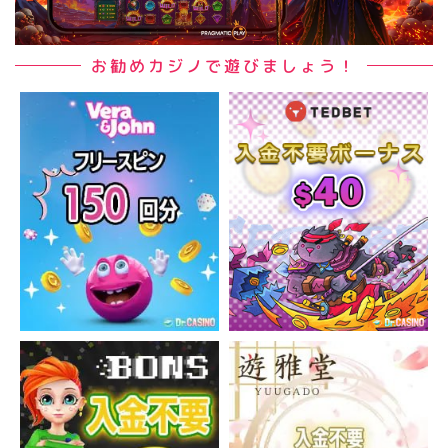
お勧めカジノで遊びましょう！