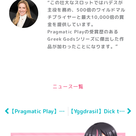
“この壮大なスロットではハデスが
主役を務め、500倍のワイルドマル
チプライヤーと最大10,000倍の賞
金を提供しています。
Pragmatic Playの受賞歴のある
Greek Godsシリーズに傑出した作
“
品が加わったことになります。
ニュース一覧
Prev
N
【Pragmatic Play】Resurrecting Riches（リサレクティング・リッチーズ）
【Yggdrasil】Dick the Farmer（ディク・ザ・ファーマー）