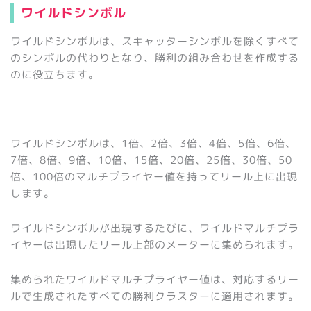
ワイルドシンボル
ワイルドシンボルは、スキャッターシンボルを除くすべて
のシンボルの代わりとなり、勝利の組み合わせを作成する
のに役立ちます。
ワイルドシンボルは、1倍、2倍、3倍、4倍、5倍、6倍、
7倍、8倍、9倍、10倍、15倍、20倍、25倍、30倍、50
倍、100倍のマルチプライヤー値を持ってリール上に出現
します。
ワイルドシンボルが出現するたびに、ワイルドマルチプラ
イヤーは出現したリール上部のメーターに集められます。
集められたワイルドマルチプライヤー値は、対応するリー
ルで生成されたすべての勝利クラスターに適用されます。