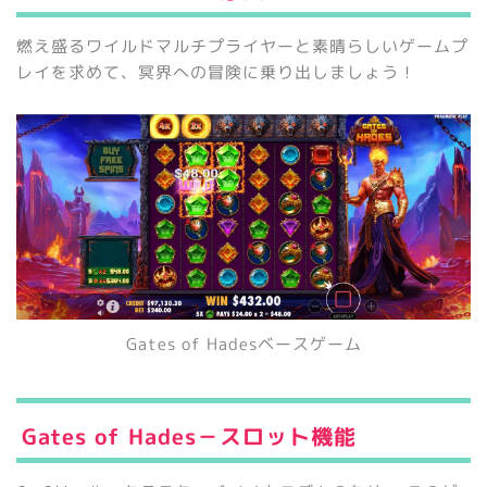
燃え盛るワイルドマルチプライヤーと素晴らしいゲームプ
レイを求めて、冥界への冒険に乗り出しましょう！
Gates of Hadesベースゲーム
Gates of Hades
－スロット機能