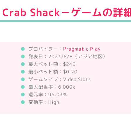
azy Crab Shack－ゲームの詳
●
プロバイダー：
Pragmatic Play
●
発表日：2023/
8/8（アジア地区）
●
最大ベット額：$240
●
最小ベット額：$0.20
●
ゲームタイプ：Video Slots
●
最大配当率：6
,000x
●
還元率：96.03%
●
変動率：High