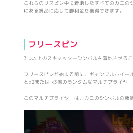
これらのリスピン中に着地したすべてのカニの
にある賞品に応じて勝利金を獲得できます。
フリースピン
3つ以上のスキャッターシンボルを着地させる
フリースピンが始まる前に、ギャンブルホイールで
とx2または x3倍のランダムなマルチプライヤ
このマルチプライヤーは、カニのシンボルの報