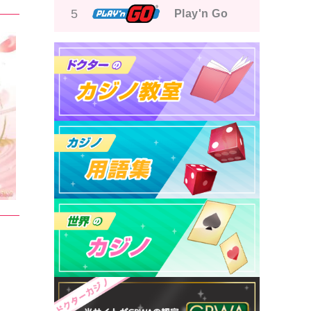
5
Play'n Go