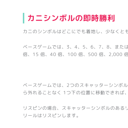
カニシンボルの即時勝利
カニのシンボルはどこにでも着地し、少なくと
ベースゲームでは、3、4、5、6、7、8、または
倍、15 倍、40 倍、100 倍、500 倍、2,00
ベースゲームでは、2つのスキャッターシンボ
ら外れることなく 1つ下の位置に移動できれば
リスピンの場合、スキャッターシンボルのある
リールはリスピンします。