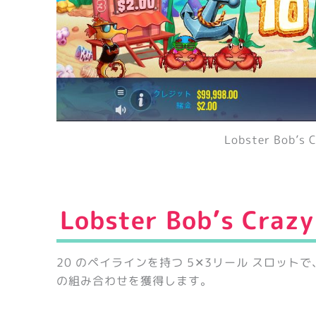
Lobster Bob’
Lobster Bob’s Cr
20 のペイラインを持つ 5✕3リール スロッ
の組み合わせを獲得します。