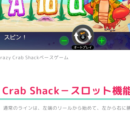
s Crazy Crab Shackベースゲーム
azy Crab Shack－スロット機
トで、通常のラインは、左端のリールから始めて、左から右に