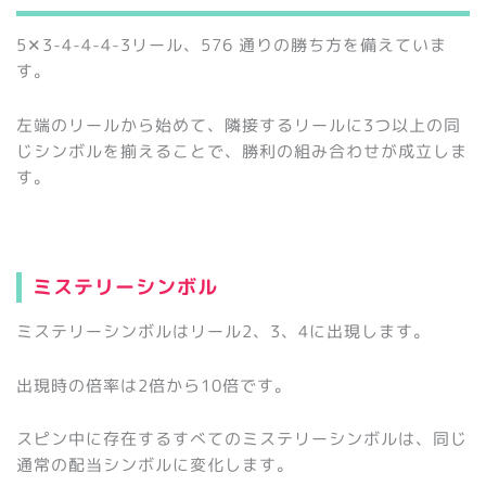
5✕3-4-4-4-3リール、576 通りの勝ち方を備えていま
す。
左端のリールから始めて、隣接するリールに3つ以上の同
じシンボルを揃えることで、勝利の組み合わせが成立しま
す。
ミステリーシンボル
ミステリーシンボルはリール2、3、4に出現します。
出現時の倍率は2倍から10倍です。
スピン中に存在するすべてのミステリーシンボルは、同じ
通常の配当シンボルに変化します。