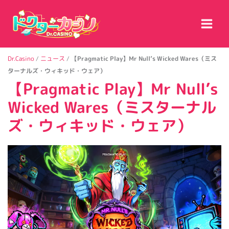
内
容
を
ス
キ
Dr.Casino
/
ニュース
/
【Pragmatic Play】Mr Null’s Wicked Wares（ミス
ッ
ターナルズ・ウィキッド・ウェア）
プ
【Pragmatic Play】Mr Null’s
Wicked Wares（ミスターナル
ズ・ウィキッド・ウェア）