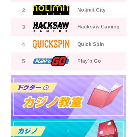
2
Nolimit City
3
Hacksaw Gaming
4
Quick Spin
5
Play'n Go