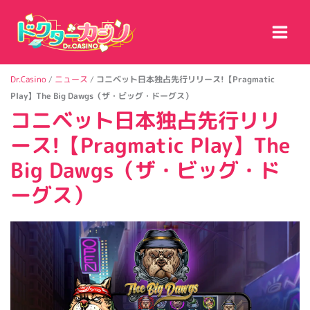
内
容
を
ス
キ
Dr.Casino
/
ニュース
/
コニベット日本独占先行リリース!【Pragmatic
ッ
Play】The Big Dawgs（ザ・ビッグ・ドーグス）
プ
コニベット日本独占先行リリ
ース!【Pragmatic Play】The
Big Dawgs（ザ・ビッグ・ド
ーグス）