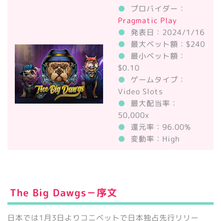
●
プロバイダー：
Pragmatic Play
●
発表日：2024/1/16
●
最大ベット額：$240
●
最小ベット額：
$0.10
●
ゲームタイプ：
Video Slots
●
最大配当率：
50,000x
●
還元率：96.00%
●
変動率：High
The Big Dawgs－
序文
日本では1月3日よりコニベットで日本独占先行リリー