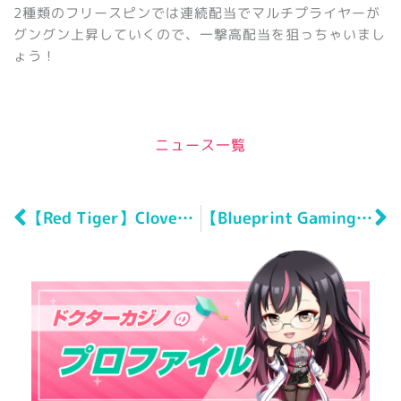
2種類のフリースピンでは連続配当でマルチプライヤーが
グングン上昇していくので、一撃高配当を狙っちゃいまし
ょう！
ニュース一覧
Prev
N
【Red Tiger】Clover Craze（クローバー・クレイズ）
【Blueprint Gaming】Bison Rising Reloaded Megaways（バイソン・ライジング・リローデッド・メガウエイズ）