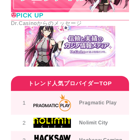
PICK UP
Dr.Casinoからのメッセージ
トレンド人気プロバイダーTOP
1
Pragmatic Play
2
Nolimit City