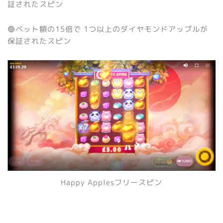
証されたスピン
🟢
ベット額の15倍で 1つ以上のダイヤモンドアップルが
保証されたスピン
Happy Applesフリースピン