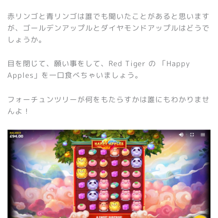
赤リンゴと青リンゴは誰でも聞いたことがあると思います
が、ゴールデンアップルとダイヤモンドアップルはどうで
しょうか。
目を閉じて、願い事をして、Red Tiger の 「Happy
Apples」を一口食べちゃいましょう。
フォーチュンツリーが何をもたらすかは誰にもわかりませ
んよ！