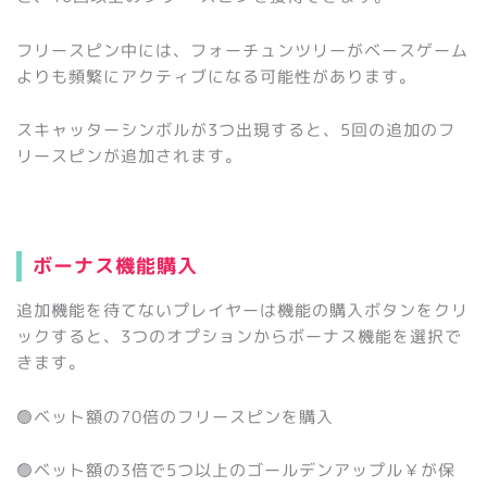
フリースピン中には、フォーチュンツリーがベースゲーム
よりも頻繁にアクティブになる可能性があります。
スキャッターシンボルが3つ出現すると、5回の追加のフ
リースピンが追加されます。
ボーナス機能購入
追加機能を待てないプレイヤーは機能の購入ボタンをクリ
ックすると、3つのオプションからボーナス機能を選択で
きます。
🟢
ベット額の70倍のフリースピンを購入
🟢ベット額の
3倍で5つ以上のゴールデンアップル￥が保