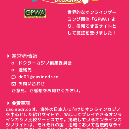
世界的なオンラインゲー
ミング団体「GPWA」よ
り、信頼できるサイトと
して認証を受けました！
運営者情報
ドクターカジノ編集委員会
連絡先
dc01@casinodr.co
お問い合わせ
ご意見、ご感想をお寄せください。
免責事項
casinodr.coは、海外の日本人に向けたオンラインカジノ
を中心とした紹介サイトで、安心してプレイできるオンラ
インカジノ比較サービスです。掲載しているオンラインカ
ジノサイトは、それぞれの国・地域において合法的なライ