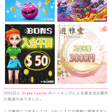
9月6日に
Stake Casino
のハッキングによる資金流出事件
の報道がありました。
この事件につきましては、FBI により北朝鮮に関連するハ