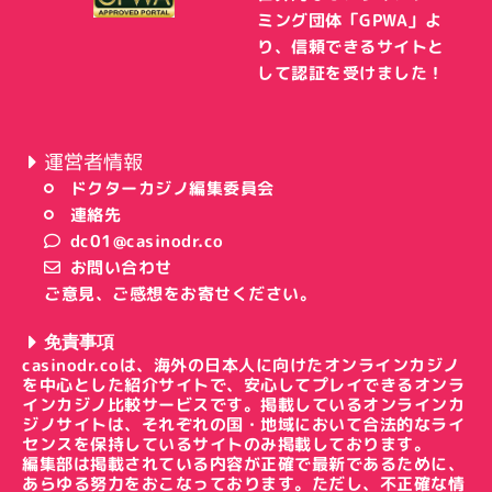
ミング団体「GPWA」よ
り、信頼できるサイトと
して認証を受けました！
運営者情報
ドクターカジノ編集委員会
連絡先
dc01@casinodr.co
お問い合わせ
ご意見、ご感想をお寄せください。
免責事項
casinodr.coは、海外の日本人に向けたオンラインカジノ
を中心とした紹介サイトで、安心してプレイできるオンラ
インカジノ比較サービスです。掲載しているオンラインカ
ジノサイトは、それぞれの国・地域において合法的なライ
センスを保持しているサイトのみ掲載しております。
編集部は掲載されている内容が正確で最新であるために、
あらゆる努力をおこなっております。ただし、不正確な情