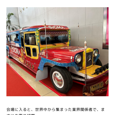
会場に入ると、世界中から集まった業界関係者で、ま