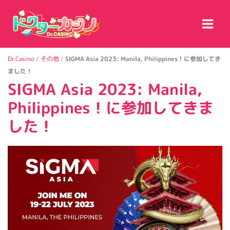
内
容
を
ス
キ
Dr.Casino
/
その他
/
SIGMA Asia 2023: Manila, Philippines！に参加してき
ッ
ました！
プ
SIGMA Asia 2023: Manila,
Philippines！に参加してきま
した！