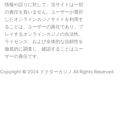
情報や誤りに対して、当サイトは一切
の責任を負いません。ユーザーが選択
したオンラインカジノサイトを利用す
ることは、ユーザーの責任であり、プ
レイするオンラインカジノの合法性、
ライセンス、および全体的な信頼性を
徹底的に調査し、確認することはユー
ザーの責任です。
Copyright © 2024 ドクターカジノ All Rights Reserved.