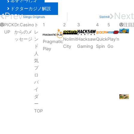
今すぐプレイ
ドクターカジノ解説
Prev
Next
Slingo Originals
Slotmill
PICK
Dr.Casino
ト
1
2
3
4
5
注目
UP
からのメ
レ
ッセージ
ン
Nolimit
Hacksaw
Quick
Play'n
Pragmatic
ド
City
Gaming
Spin
Go
Play
人
気
プ
ロ
バ
イ
ダ
ー
TOP