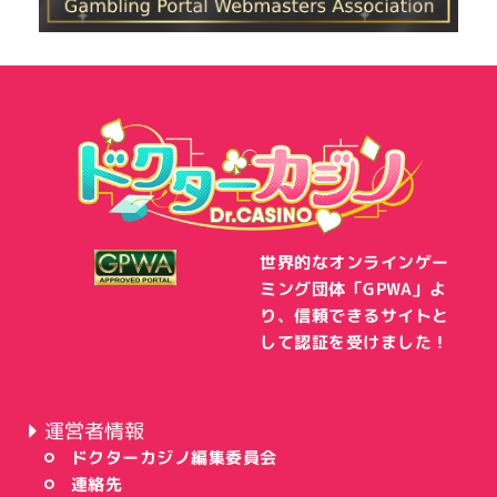
世界的なオンラインゲー
ミング団体「GPWA」よ
り、信頼できるサイトと
して認証を受けました！
運営者情報
ドクターカジノ編集委員会
連絡先