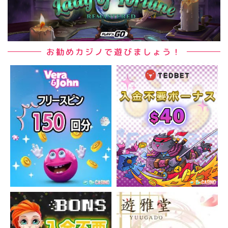
お勧めカジノで遊びましょう！