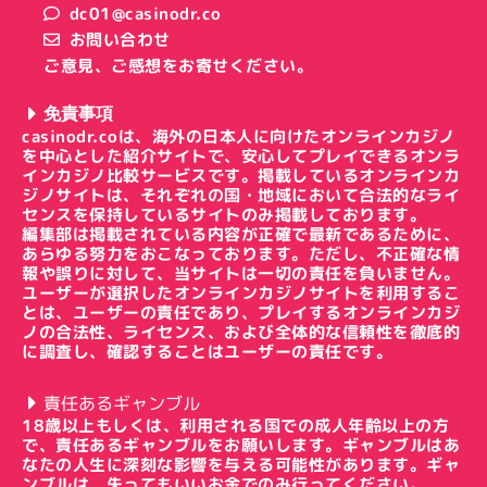
dc01@casinodr.co
お問い合わせ
ご意見、ご感想をお寄せください。
免責事項
casinodr.coは、海外の日本人に向けたオンラインカジノ
を中心とした紹介サイトで、安心してプレイできるオンラ
インカジノ比較サービスです。掲載しているオンラインカ
ジノサイトは、それぞれの国・地域において合法的なライ
センスを保持しているサイトのみ掲載しております。
編集部は掲載されている内容が正確で最新であるために、
あらゆる努力をおこなっております。ただし、不正確な情
報や誤りに対して、当サイトは一切の責任を負いません。
ユーザーが選択したオンラインカジノサイトを利用するこ
とは、ユーザーの責任であり、プレイするオンラインカジ
ノの合法性、ライセンス、および全体的な信頼性を徹底的
に調査し、確認することはユーザーの責任です。
責任あるギャンブル
18歳以上もしくは、利用される国での成人年齢以上の方
で、責任あるギャンブルをお願いします。ギャンブルはあ
なたの人生に深刻な影響を与える可能性があります。ギャ
ンブルは、失ってもいいお金でのみ行ってください。