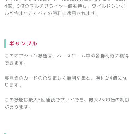
4倍、5倍のマルチプライヤー値を持ち、ワイルドシンボ
ルが含まれるすべての勝利に適用されます。
ギャンブル
このオプション機能は、ベースゲーム中の各勝利時に獲得
できます。
裏向きのカードの色を正しく推測すると、勝利が4倍にな
ります。
この機能は最大5回連続でプレイでき、最大2500倍の制限
があります。