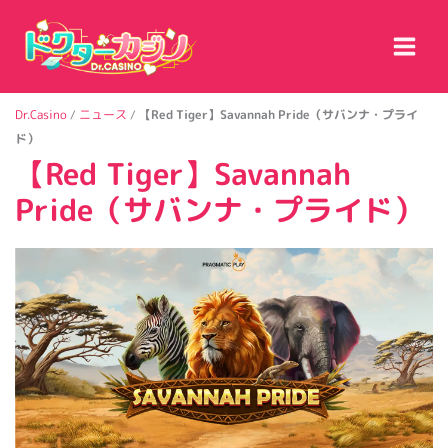
内
容
を
ス
キ
Dr.Casino
/
ニュース
/
【Red Tiger】Savannah Pride（サバンナ・プライ
ッ
ド）
プ
【Red Tiger】Savannah
Pride（サバンナ・プライド）