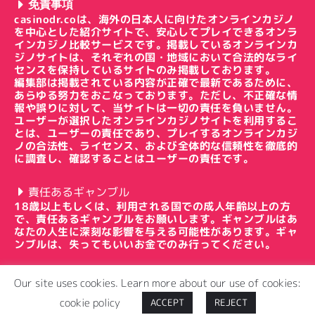
免責事項
casinodr.coは、海外の日本人に向けたオンラインカジノ
を中心とした紹介サイトで、安心してプレイできるオンラ
インカジノ比較サービスです。掲載しているオンラインカ
ジノサイトは、それぞれの国・地域において合法的なライ
センスを保持しているサイトのみ掲載しております。
編集部は掲載されている内容が正確で最新であるために、
あらゆる努力をおこなっております。ただし、不正確な情
報や誤りに対して、当サイトは一切の責任を負いません。
ユーザーが選択したオンラインカジノサイトを利用するこ
とは、ユーザーの責任であり、プレイするオンラインカジ
ノの合法性、ライセンス、および全体的な信頼性を徹底的
に調査し、確認することはユーザーの責任です。
責任あるギャンブル
18歳以上もしくは、利用される国での成人年齢以上の方
で、責任あるギャンブルをお願いします。ギャンブルはあ
なたの人生に深刻な影響を与える可能性があります。ギャ
ンブルは、失ってもいいお金でのみ行ってください。
Our site uses cookies. Learn more about our use of cookies:
cookie policy
ACCEPT
REJECT
Copyright © 2024 ドクターカジノ All Rights