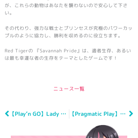
が、これらの動物はあなたを襲わないので安心して下さ
い。
その代わり、強力な戦士とプリンセスが究極のパワーカッ
プルのように協力し、勝利を収めるのに役立ちます。
Red Tigerの 『Savannah Pride』は、適者生存、あるい
は最も幸運な者の生存をテーマとしたゲームです！
ニュース一覧
Prev
N
【Play’n GO】Lady of Fortune Remastered（レディー・オブ・フォーチュン・リマスター）
【Pragmatic Play】The Dog House – Muttley Crew（ザ・ドッグ・ハウス－マッテリィー・クルー）