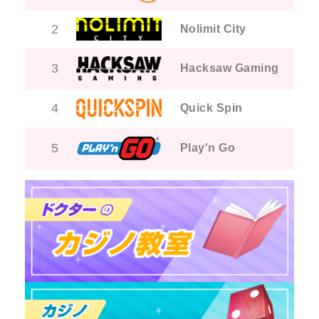
2
Nolimit City
3
Hacksaw Gaming
4
Quick Spin
5
Play'n Go