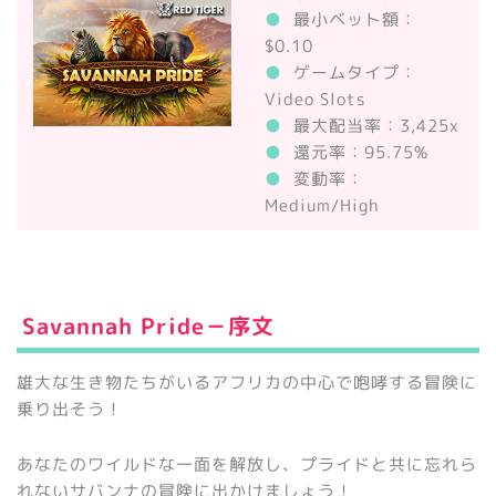
●
最小ベット額：
$0.10
●
ゲームタイプ：
Video Slots
●
最大配当率：3,425x
●
還元率：95.75%
●
変動率：
Medium/High
Savannah Pride－
序文
雄大な生き物たちがいるアフリカの中心で咆哮する冒険に
乗り出そう！
あなたのワイルドな一面を解放し、プライドと共に忘れら
れないサバンナの冒険に出かけましょう！