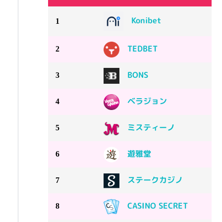
Konibet
1
TEDBET
2
BONS
3
ベラジョン
4
ミスティーノ
5
遊雅堂
6
ステークカジノ
7
CASINO SECRET
8